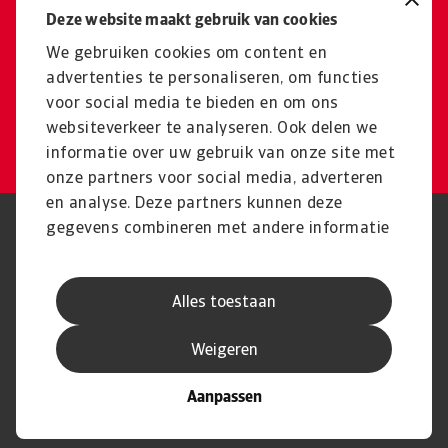
Deze website maakt gebruik van cookies
Neem contact met ons op
Onze experts staan klaar om te
We gebruiken cookies om content en
advertenties te personaliseren, om functies
helpen
voor social media te bieden en om ons
websiteverkeer te analyseren. Ook delen we
Neem contact op
informatie over uw gebruik van onze site met
onze partners voor social media, adverteren
en analyse. Deze partners kunnen deze
gegevens combineren met andere informatie
Phishing en Security
Privacyverklaring
die u aan ze heeft verstrekt of die ze hebben
Cookie Informatie
Feedback en klachten
Juridische informatie
Supplier information
verzameld op basis van uw gebruik van hun
AVG
Alles toestaan
services.
Weigeren
Aanpassen
© Atradius N.V.
Atradius Dutch State Business handelt in
2004 - 2026
opdracht van de Nederlandse overheid