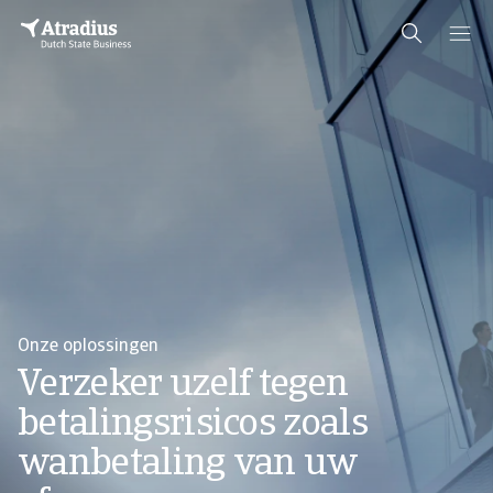
Onze oplossingen
Verzeker uzelf tegen
betalingsrisicos zoals
wanbetaling van uw