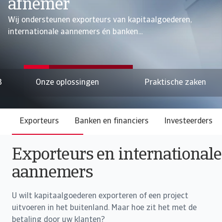
afnemer
Wij ondersteunen exporteurs van kapitaalgoederen,
internationale aannemers én banken...
B
Onze oplossingen
Praktische zaken
Exporteurs
Banken en financiers
Investeerders
Exporteurs en internationale
aannemers
U wilt kapitaalgoederen exporteren of een project
uitvoeren in het buitenland. Maar hoe zit het met de
betaling door uw klanten?