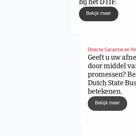
bij het DTIF.
Bekijk meer
Directe Garantie en fi
Geeft u uw afne
door middel van
promessen? Bek
Dutch State Bu
betekenen.
Bekijk meer