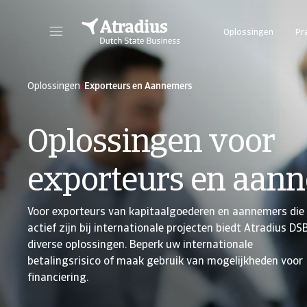
Oplossingen
Pr
/
Oplossingen
Exporteurs en Aannemers
Oplossingen voor
exporteurs en aan
Voor exporteurs van kapitaalgoederen en aannemers die
actief zijn bij internationale projecten biedt Atradius DS
diverse oplossingen. Beperk uw internationale
betalingsrisico of maak gebruik van mogelijkheden voor
financiering.