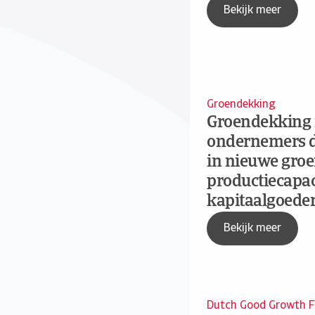
Bekijk meer
Groendekking
Groendekking 
ondernemers di
in nieuwe groe
productiecapac
kapitaalgoeder
Bekijk meer
Dutch Good Growth 