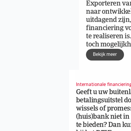
Exporteren va
naar ontwikke
uitdagend zijn,
financiering v
te realiseren i
toch mogelijk
Bekijk meer
Internationale financieri
Geeft u uw buite
betalingsuitstel 
wissels of promes
(huis)bank niet in
te bieden? Dan kun