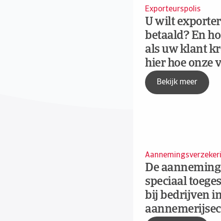
Exporteurspolis
U wilt exporter
betaald? En hoe
als uw klant k
hier hoe onze v
Bekijk meer
Aannemingsverzeker
De aannemings
speciaal toege
bij bedrijven i
aannemerijsec