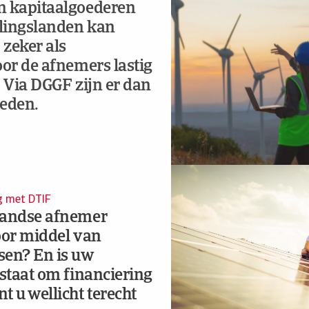
n kapitaalgoederen
lingslanden kan
 zeker als
oor de afnemers lastig
s. Via DGGF zijn er dan
heden.
ng met DTIF
nlandse afnemer
door middel van
sen? En is uw
 staat om financiering
t u wellicht terecht