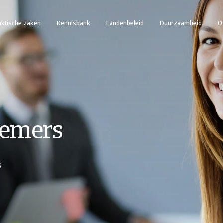
aktische zaken
Kennisbank
Landenbeleid
Duurzaamheid
O
nemers
B