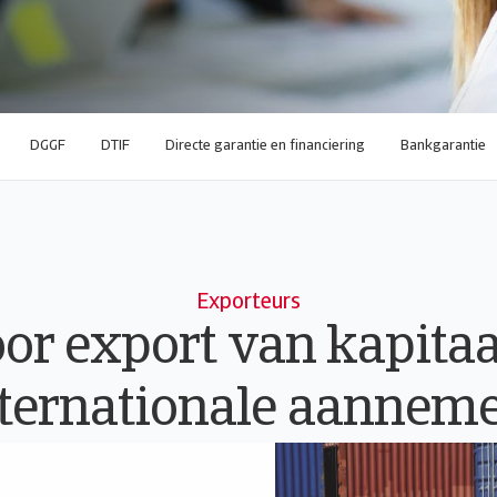
DGGF
DTIF
Directe garantie en financiering
Bankgarantie
Exporteurs
or export van kapita
ternationale aannem