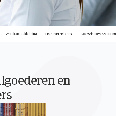
Werkkapitaaldekking
Leaseverzekering
Koersrisicoverzekerin
algoederen en
ers