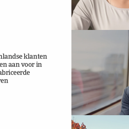
nlandse klanten
en aan voor in
abriceerde
ren