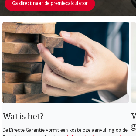
Ga direct naar de premiecalculator
Wat is het?
W
g
De Directe Garantie vormt een kosteloze aanvulling op de