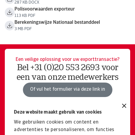
287 KB DOCX
Polisvoorwaarden exporteur
113 KB PDF
Berekeningswijze Nationaal bestanddeel
3 MB PDF
Een veilige oplossing voor uw exporttransactie?
Bel +31 (0)20 553 2693 voor
een van onze medewerkers
Of vul het formulier via deze link in
Deze website maakt gebruik van cookies
Niet gevonden wat u zocht?
Terug naar het algemene
We gebruiken cookies om content en
advertenties te personaliseren, om functies
productoverzicht