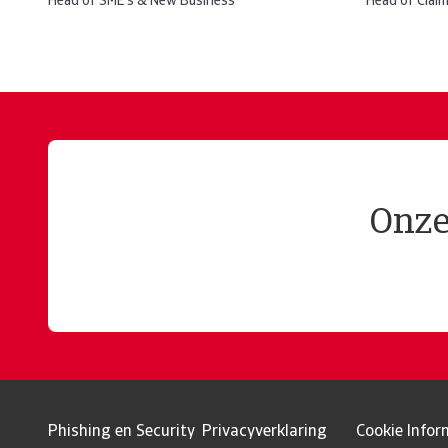
Head of SME's & New Business
Head of Claim
Onze
Phishing en Security
Privacyverklaring
Cookie Infor