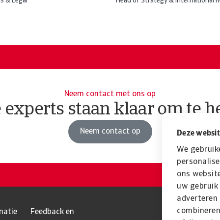
s & Legal
Head of Strategy & International R
Neem contact met ons op
 experts staan klaar om te h
Neem contact op
Deze websit
We gebruik
personalise
ons website
uw gebruik 
adverteren
combineren 
matie
Feedback en