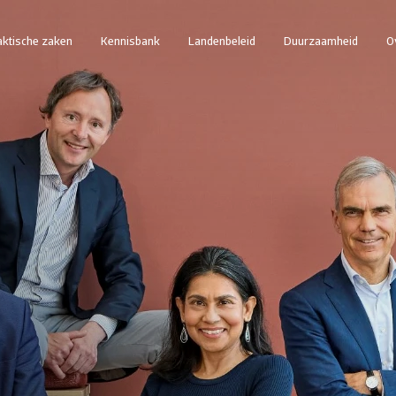
aktische zaken
Kennisbank
Landenbeleid
Duurzaamheid
O