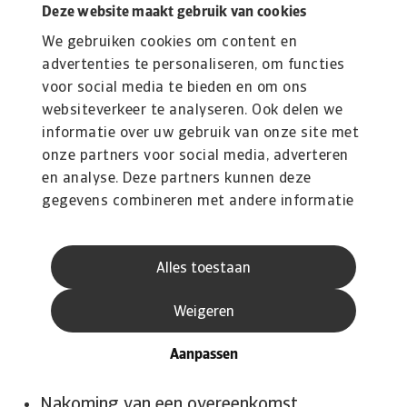
die bedrijven over de hele wereld inzicht
Deze website maakt gebruik van cookies
bieden in en bescherming bieden tegen de
We gebruiken cookies om content en
risico's van wanbetaling in verband met
advertenties te personaliseren, om functies
de verkoop van goederen en diensten.
voor social media te bieden en om ons
Om onze bedrijfsactiviteiten als
websiteverkeer te analyseren. Ook delen we
internationale groep van ondernemingen
informatie over uw gebruik van onze site met
onze partners voor social media, adverteren
effectief uit te voeren.
en analyse. Deze partners kunnen deze
Voor zover nodig voor het aangaan en
gegevens combineren met andere informatie
nakomen van overeenkomsten met de
die u aan ze heeft verstrekt of die ze hebben
onderneming waaraan u bent gelieerd.
verzameld op basis van uw gebruik van hun
Om ons bedrijf, onze informatie en onze
Alles toestaan
services.
bezittingen te beschermen, inclusief om
onze rechten uit te oefenen of ons te
Weigeren
verdedigen tegen (potentiële)
Aanpassen
rechtsvorderingen.
Nakoming van een overeenkomst