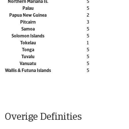
Northern Mariana Is.
5
Palau
5
Papua New Guinea
2
Pitcairn
3
Samoa
5
Solomon Islands
5
Tokelau
1
Tonga
5
Tuvalu
5
Vanuatu
5
Wallis & Futuna Islands
5
Overige Definities