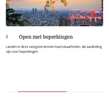
Open met beperkingen
2
3
Landen in deze categorie kennen kwetsbaarheden, die aanleiding
Op l
zijn voor beperkingen.
moge
fabr
geë