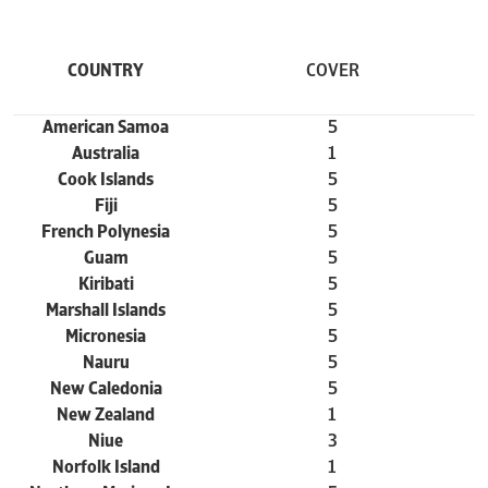
COUNTRY
COVER
C
American Samoa
5
Australia
1
Cook Islands
5
Fiji
5
French Polynesia
5
Guam
5
Kiribati
5
Marshall Islands
5
Micronesia
5
Nauru
5
New Caledonia
5
New Zealand
1
Niue
3
Norfolk Island
1