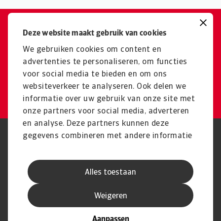
Eenvoudig uw
Deze website maakt gebruik van cookies
exportkredietverzekering
We gebruiken cookies om content en
advertenties te personaliseren, om functies
aanvragen?
voor social media te bieden en om ons
websiteverkeer te analyseren. Ook delen we
Ga direct naar de aanvraagformulieren
informatie over uw gebruik van onze site met
onze partners voor social media, adverteren
en analyse. Deze partners kunnen deze
gegevens combineren met andere informatie
Phishing en Security
Privacyverklaring
die u aan ze heeft verstrekt of die ze hebben
Cookie Informatie
Feedback en klachten
Juridische informatie
Supplier information
verzameld op basis van uw gebruik van hun
AVG
Alles toestaan
services.
Weigeren
Aanpassen
© Atradius N.V.
Atradius Dutch State Business handelt in