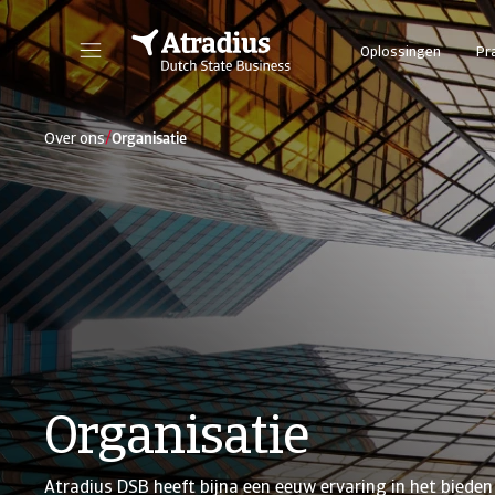
Oplossingen
Pr
/
Over ons
Organisatie
Organisatie
Atradius DSB heeft bijna een eeuw ervaring in het bieden