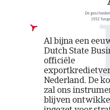
De geschieden
1932 funge
Al bijna een eeuw
DTIF
Dutch State Busi
officiële
exportkredietve
Nederland. De k
zal ons instrume
blijven ontwikk