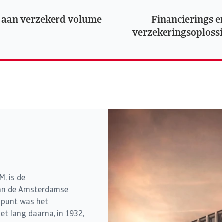
 aan verzekerd volume
Financierings e
verzekeringsoploss
, is de
aan de Amsterdamse
spunt was het
et lang daarna, in 1932,