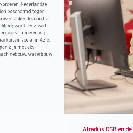
evorderen. Nederlandse
rden beschermd tegen
rouwen zakendoen in het
ekking wordt er zowel
Hiermee stimuleren wij
rbuiten, veelal in Azië,
pen zijn met ekv-
 machinebouw, waterbouw
Atradius DSB en de