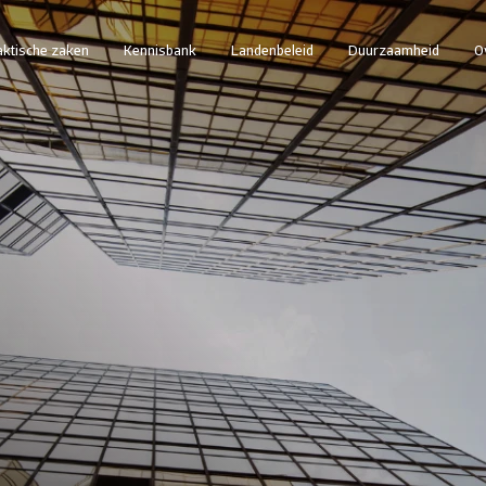
aktische zaken
Kennisbank
Landenbeleid
Duurzaamheid
O