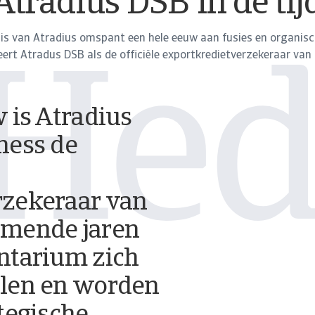
Atradius DSB in de tij
is van Atradius omspant een hele eeuw aan fusies en organisch
ert Atradus DSB als de officiële exportkredietverzekeraar van
Hed
 is Atradius
ness de
rzekeraar van
omende jaren
ntarium zich
elen en worden