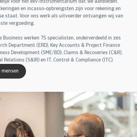
delijk voor het ekv-instrumentarium dat we aanbieden.
tkeringen en incasso-opbrengsten zijn voor rekening en
se staat. Voor ons werk als uitvoerder ontvangen wij van
vaste vergoeding.
e Business werken 75 specialisten, onderverdeeld in zes
rch Department (ERD), Key Accounts & Project Finance
iness Development (SME/BD), Claims & Recoveries (C&R),
l Relations (S&IR) en IT, Control & Compliance (ITC).
e mensen