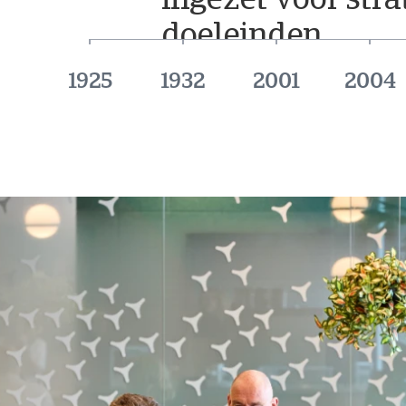
ingezet voor stra
doeleinden.
1925
1932
2001
2004