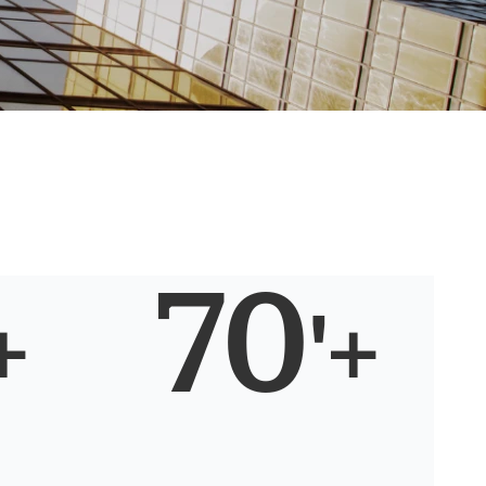
70
+
'+