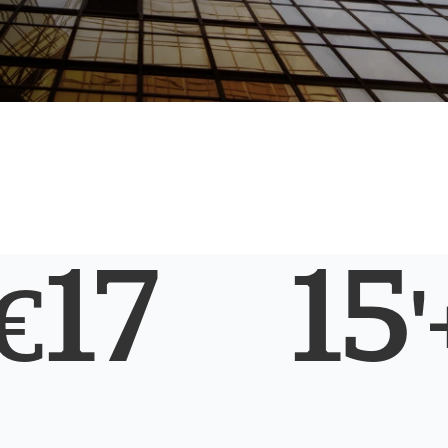
17
15
€
'