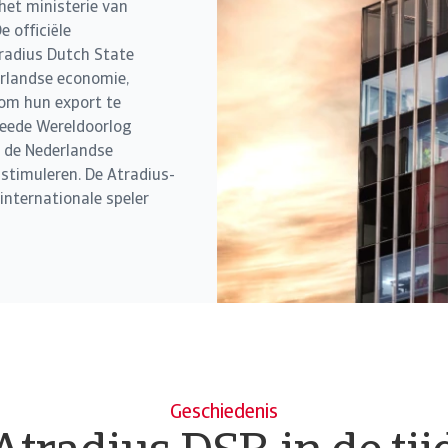
et ministerie van
 officiële
tradius Dutch State
erlandse economie,
 om hun export te
weede Wereldoorlog
n de Nederlandse
stimuleren. De Atradius-
internationale speler
Geschiedenis