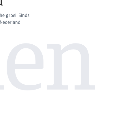
d
e groei. Sinds
 Nederland.
en