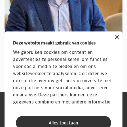
Deze website maakt gebruik van cookies
We gebruiken cookies om content en
advertenties te personaliseren, om functies
voor social media te bieden en om ons
websiteverkeer te analyseren. Ook delen we
informatie over uw gebruik van onze site met
onze partners voor social media, adverteren
en analyse. Deze partners kunnen deze
gegevens combineren met andere informatie
Phishing en Security
Privacyverklaring
die u aan ze heeft verstrekt of die ze hebben
Cookie Informatie
Feedback en klachten
Juridische informatie
Supplier information
verzameld op basis van uw gebruik van hun
AVG
Alles toestaan
services.