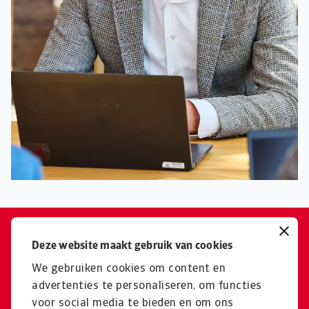
Het ondersteunen van onze
Deze website maakt gebruik van cookies
klanten, groot en klein, bij hun
We gebruiken cookies om content en
activiteiten is het leukste wat er
advertenties te personaliseren, om functies
voor social media te bieden en om ons