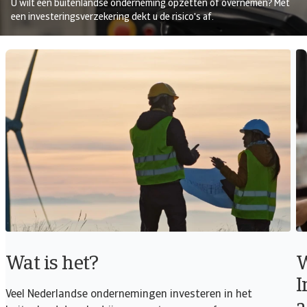
U wilt een buitenlandse onderneming opzetten of overnemen? Met
een investeringsverzekering dekt u de risico's af.
Wat is het?
W
I
Veel Nederlandse ondernemingen investeren in het