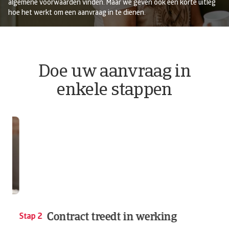
algemene voorwaarden vinden. Maar we geven ook een korte uitleg
hoe het werkt om een aanvraag in te dienen.
Doe uw aanvraag in
enkele stappen
Contract treedt in werking
Stap 2
Sta