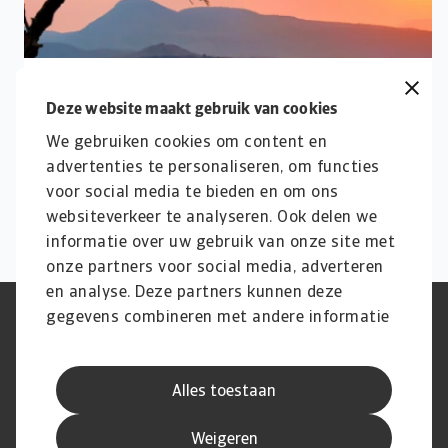
Afrika
Deze website maakt gebruik van cookies
Ontdek Atradius DSB's dekkingsbeleid voor
We gebruiken cookies om content en
landen in Afrika en krijg essentiële inzichten voor
advertenties te personaliseren, om functies
exporteurs in deze regio.
voor social media te bieden en om ons
websiteverkeer te analyseren. Ook delen we
informatie over uw gebruik van onze site met
onze partners voor social media, adverteren
en analyse. Deze partners kunnen deze
gegevens combineren met andere informatie
Phishing en Security
Privacyverklaring
die u aan ze heeft verstrekt of die ze hebben
Cookie Informatie
Feedback en klachten
Juridische informatie
Supplier information
verzameld op basis van uw gebruik van hun
AVG
Alles toestaan
services.
Weigeren