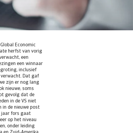
 Global Economic
ate herfst van vorig
 verwacht, een
iezingen een winnaar
groting, inclusief
n verwacht. Dat gaf
we zijn er nog lang
ook nieuwe, soms
ot gevolg dat de
eden in de VS niet
n in de nieuwe post
 jaar fors gaat
eer op het niveau
en, onder leiding
opa en Zuid-Amerika