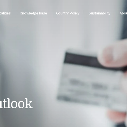
calities
Knowledge base
Country Policy
Sustainability
Abou
utlook