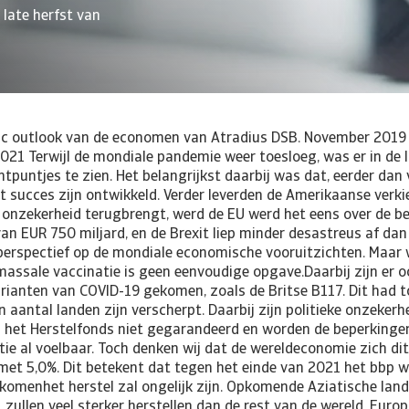
 late herfst van
ic outlook van de economen van Atradius DSB. November 2019
021 Terwijl de mondiale pandemie weer toesloeg, was er in de l
chtpuntjes te zien. Het belangrijkst daarbij was dat, eerder dan
et succes zijn ontwikkeld. Verder leverden de Amerikaanse verk
e onzekerheid terugbrengt, werd de EU werd het eens over de be
an EUR 750 miljard, en de Brexit liep minder desastreus af da
 perspectief op de mondiale economische vooruitzichten. Maar 
 massale vaccinatie is geen eenvoudige opgave.Daarbij zijn er 
arianten van COVID-19 gekomen, zoals de Britse B117. Dit had t
 aantal landen zijn verscherpt. Daarbij zijn politieke onzekerh
n het Herstelfonds niet gegarandeerd en worden de beperkinge
tie al voelbaar. Toch denken wij dat de wereldeconomie zich dit
 met 5,0%. Dit betekent dat tegen het einde van 2021 het bbp w
komenhet herstel zal ongelijk zijn. Opkomende Aziatische land
, zullen veel sterker herstellen dan de rest van de wereld. Eur