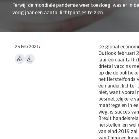
Terwijl de mondiale pandemie weer toesloeg, was er in de
vorig jaar een aantal lichtpuntjes te zien.
25 Feb 2021
De global econom
Outlook februari 2
jaar een aantal li
drietal vaccins m
op die de politiek
het Herstelfonds v
een ander, lichter
niet, want vooral
besmettelijkere v
maatregelen in een
weg, is succes va
Brexit handelsrela
herstellen, en wel
van eind 2019 zal 
van China en India