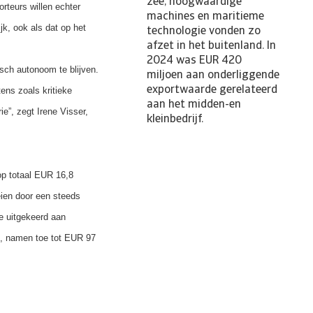
zee, hoogwaardige
rteurs willen echter
machines en maritieme
k, ook als dat op het
technologie vonden zo
afzet in het buitenland. In
2024 was EUR 420
sch autonoom te blijven.
miljoen aan onderliggende
exportwaarde gerelateerd
ens zoals kritieke
aan het midden-en
e”, zegt Irene Visser,
kleinbedrijf.
op totaal EUR 16,8
oeien door een steeds
e uitgekeerd aan
t, namen toe tot EUR 97