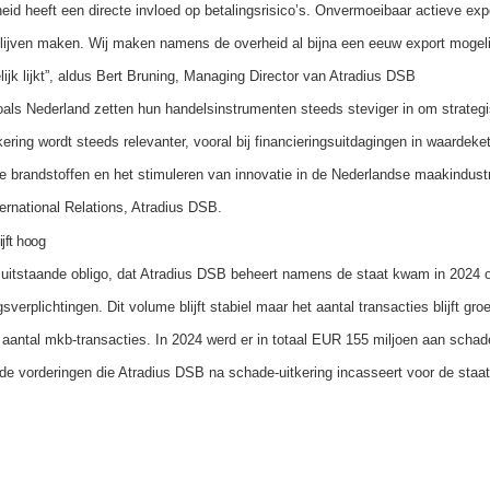
eid heeft een directe invloed op betalingsrisico’s. Onvermoeibaar actieve expo
blijven maken. Wij maken namens de overheid al bijna een eeuw export mogelij
ijk lijkt”, aldus Bert Bruning, Managing Director van Atradius DSB
als Nederland zetten hun handelsinstrumenten steeds steviger in om strategi
ering wordt steeds relevanter, vooral bij financieringsuitdagingen in waardeket
 brandstoffen en het stimuleren van innovatie in de Nederlandse maakindustri
ernational Relations, Atradius DSB.
ijft hoog
le uitstaande obligo, dat Atradius DSB beheert namens de staat kwam in 2024 
sverplichtingen. Dit volume blijft stabiel maar het aantal transacties blijft gr
 aantal mkb-transacties. In 2024 werd er in totaal EUR 155 miljoen aan schad
de vorderingen die Atradius DSB na schade-uitkering incasseert voor de staa