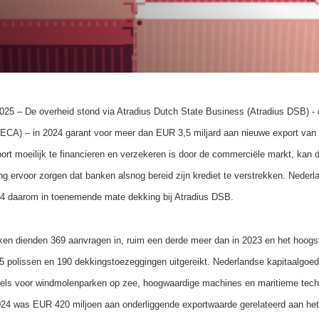
5 – De overheid stond via Atradius Dutch State Business (Atradius DSB) - d
(ECA) – in 2024 garant voor meer dan EUR 3,5 miljard aan nieuwe export van
rt moeilijk te financieren en verzekeren is door de commerciële markt, kan 
ng ervoor zorgen dat banken alsnog bereid zijn krediet te verstrekken. Nederl
4 daarom in toenemende mate dekking bij Atradius DSB.
en dienden 369 aanvragen in, ruim een derde meer dan in 2023 en het hoogste
5 polissen en 190 dekkingstoezeggingen uitgereikt. Nederlandse kapitaalgoed
els voor windmolenparken op zee, hoogwaardige machines en maritieme tech
2024 was EUR 420 miljoen aan onderliggende exportwaarde gerelateerd aan het 