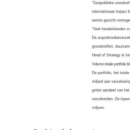
“Geopolitieke onzekerh
internationaal impact 
eerste gezicht onmogel
“Veel handelslanden zo
De exportkredietverzek
grondstoffen, duurzame
Head of Strategy & Int
Volume totale portfolio bl
De portfolio, het tota
miljard aan verzekering
groter aandeel van het
verzekerden. De lopen
miljoen.