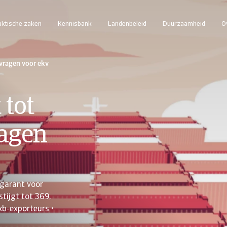
aktische zaken
Kennisbank
Landenbeleid
Duurzaamheid
O
nvragen voor ekv
 tot
ragen
 garant voor
tijgt tot 369,
kb-exporteurs •