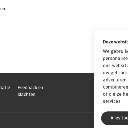
den.
Deze websit
We gebruik
personalise
ons website
uw gebruik 
adverteren
combineren 
matie
Feedback en
of die ze h
klachten
services.
Alles to
Atradius Dutc