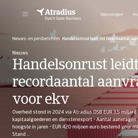
Oplossingen
Pr
/
Nieuws- en persberichten
Handelsonrust leidt tot recordaantal aa
Nieuws
Handelsonrust leidt
recordaantal aanv
voor ekv
Overheid stond in 2024 via Atradius DSB EUR 3,5 miljard
kapitaalgoederen en dienstenexport • Aantal aanvragen s
hoogste in jaren • EUR 420 miljoen euro bestemd voor m
Stand ...