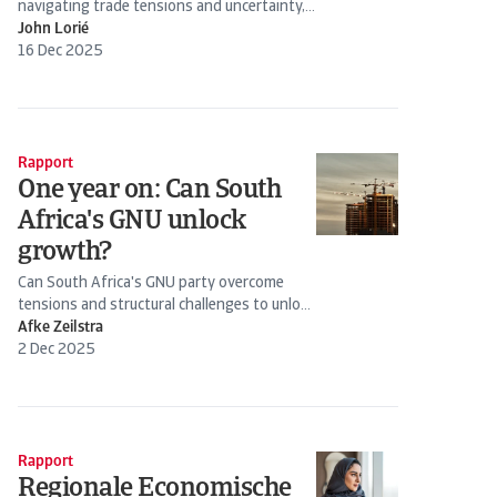
navigating trade tensions and uncertainty,
with AI investment driving resilience and
John Lorié
shaping growth...
16 Dec 2025
Rapport
One year on: Can South
Africa's GNU unlock
growth?
Can South Africa's GNU party overcome
tensions and structural challenges to unlock
GDP growth?
Afke Zeilstra
2 Dec 2025
Rapport
Regionale Economische