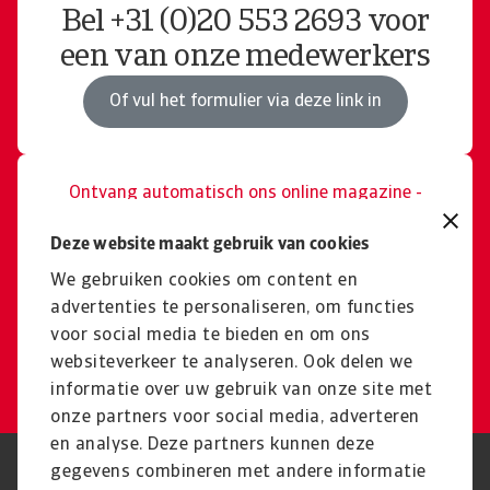
Bel +31 (0)20 553 2693 voor
een van onze medewerkers
Of vul het formulier via deze link in
Ontvang automatisch ons online magazine -
Creditnotes.
Periodiek updates over
Deze website maakt gebruik van cookies
exportkredietverzekeringen
We gebruiken cookies om content en
advertenties te personaliseren, om functies
en internationale handel.
voor social media te bieden en om ons
websiteverkeer te analyseren. Ook delen we
Schrijf u vandaag in
informatie over uw gebruik van onze site met
onze partners voor social media, adverteren
en analyse. Deze partners kunnen deze
gegevens combineren met andere informatie
Phishing en Security
Privacyverklaring