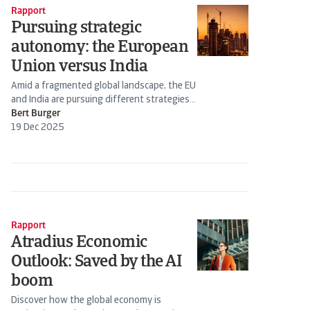
Rapport
Pursuing strategic
autonomy: the European
Union versus India
Amid a fragmented global landscape, the EU
and India are pursuing different strategies
to build economic...
Bert Burger
19 Dec 2025
Rapport
Atradius Economic
Outlook: Saved by the AI
boom
Discover how the global economy is