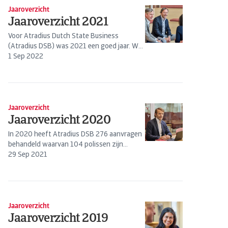
Jaaroverzicht
Jaaroverzicht 2021
Voor Atradius Dutch State Business
(Atradius DSB) was 2021 een goed jaar. We
hebben voor alle faciliteiten die wij
1 Sep 2022
uitvoeren 196 aanvragen ontvangen en
hebben 123 polissen mogen...
Jaaroverzicht
Jaaroverzicht 2020
In 2020 heeft Atradius DSB 276 aanvragen
behandeld waarvan 104 polissen zijn
uitgereikt aan Nederlandse exporteurs met
29 Sep 2021
een totale waarde van €1,6 miljard. De
waarde van het aantal...
Jaaroverzicht
Jaaroverzicht 2019