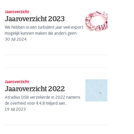
Jaaroverzicht
Jaaroverzicht 2023
We hebben in een turbulent jaar veel export
mogelijk kunnen maken die anders geen
doorgang had kunnen vinden: Ruim €1
30 Jul 2024
miljard verzekerd aan duurzame export.
Jaaroverzicht
Jaaroverzicht 2022
Atradius DSB verzekerde in 2022 namens
de overheid voor €4,8 miljard aan
exportkredieten. Het gedekte bedrag had
19 Jul 2023
betrekking op de export van
kapitaalgoederen en
aannemerijwerkzaamheden. Het...