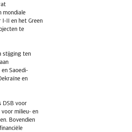
wat
n mondiale
 I-II en het Green
ojecten te
 stijging ten
 aan
 en Saoedi-
Oekraïne en
us DSB voor
 voor milieu- en
gen. Bovendien
inanciële