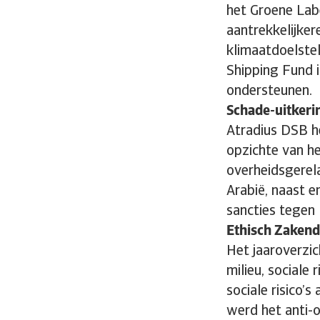
het Groene Lab
aantrekkelijke
klimaatdoelstel
Shipping Fund 
ondersteunen.
Schade-uitkerin
Atradius DSB he
opzichte van he
overheidsgerel
Arabië, naast 
sancties tegen
Ethisch Zaken
Het jaaroverzi
milieu, sociale 
sociale risico’
werd het anti-