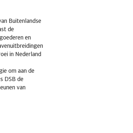
 van Buitenlandse
ast de
algoederen en
avenuitbreidingen
oei in Nederland
gie om aan de
ius DSB de
teunen van