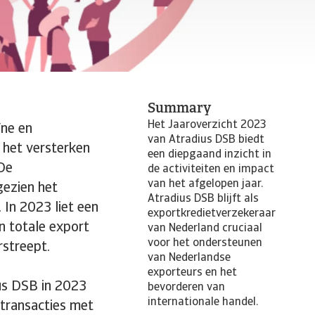
Summary
Het Jaaroverzicht 2023
ïne en
van Atradius DSB biedt
p het versterken
een diepgaand inzicht in
 De
de activiteiten en impact
van het afgelopen jaar.
gezien het
Atradius DSB blijft als
 In 2023 liet een
exportkredietverzekeraar
n totale export
van Nederland cruciaal
voor het ondersteunen
streept.
van Nederlandse
exporteurs en het
ius DSB in 2023
bevorderen van
internationale handel.
transacties met