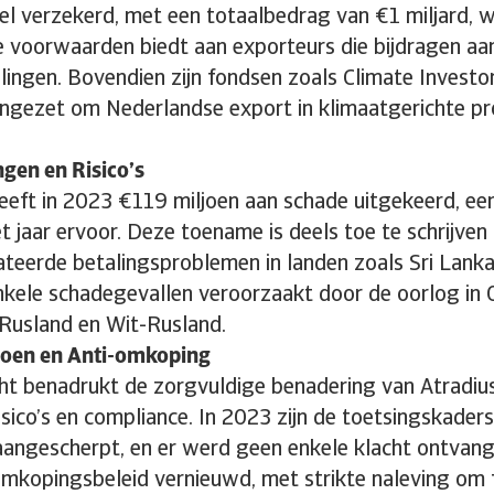
el verzekerd, met een totaalbedrag van €1 miljard, 
re voorwaarden biedt aan exporteurs die bijdragen aa
lingen. Bovendien zijn fondsen zoals Climate Investor
ingezet om Nederlandse export in klimaatgerichte pr
gen en Risico’s
eft in 2023 €119 miljoen aan schade uitgekeerd, een
t jaar ervoor. Deze toename is deels toe te schrijven
ateerde betalingsproblemen in landen zoals Sri Lanka
enkele schadegevallen veroorzaakt door de oorlog in 
 Rusland en Wit-Rusland.
doen en Anti-omkoping
cht benadrukt de zorgvuldige benadering van Atradi
risico’s en compliance. In 2023 zijn de toetsingskaders
s aangescherpt, en er werd geen enkele klacht ontvan
omkopingsbeleid vernieuwd, met strikte naleving om f