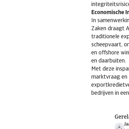
integriteitsrisi
Economische Im
In samenwerking
Zaken draagt A
traditionele ex
scheepvaart, o
en offshore wi
en daarbuiten.
Met deze inspa
marktvraag en 
exportkredietv
bedrijven in ee
Gere
Ja