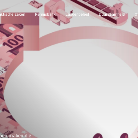
aktische zaken
Kennisbank
Landenbeleid
Duurzaamheid
O
nnen maken die