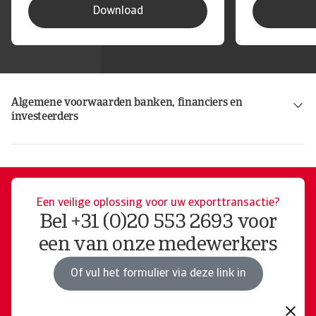
Download
Algemene voorwaarden banken, financiers en
investeerders
Polisvoorwaarden betalingsrisico uit hoofde van herfinanciering accreditief
Een veilige oplossing voor uw exporttransactie?
Bel +31 (0)20 553 2693 voor
een van onze medewerkers
Of vul het formulier via deze link in