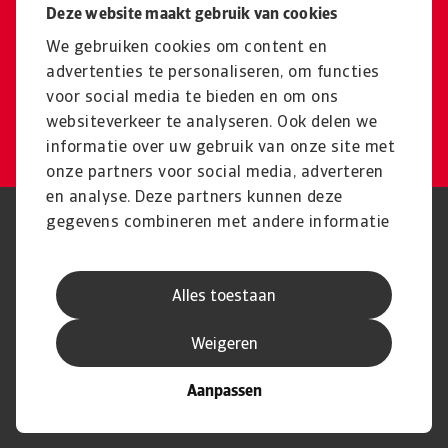
Deze website maakt gebruik van cookies
Niet gevonden wat u zocht?
Terug naar het algemene
We gebruiken cookies om content en
advertenties te personaliseren, om functies
productoverzicht
voor social media te bieden en om ons
websiteverkeer te analyseren. Ook delen we
Productoverzicht
informatie over uw gebruik van onze site met
onze partners voor social media, adverteren
en analyse. Deze partners kunnen deze
gegevens combineren met andere informatie
Phishing en Security
Privacyverklaring
die u aan ze heeft verstrekt of die ze hebben
Cookie Informatie
Feedback en klachten
Juridische informatie
Supplier information
verzameld op basis van uw gebruik van hun
AVG
Alles toestaan
services.
Weigeren
Aanpassen
© Atradius N.V.
Atradius Dutch State Business handelt in
2004 - 2026
opdracht van de Nederlandse overheid