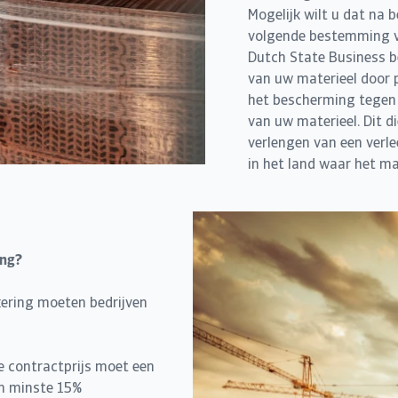
Mogelijk wilt u dat na
volgende bestemming vo
Dutch State Business b
van uw materieel door p
het bescherming tegen e
van uw materieel. Dit di
verlengen van een verl
in het land waar het ma
ing?
ering moeten bedrijven
e contractprijs moet een
en minste 15%