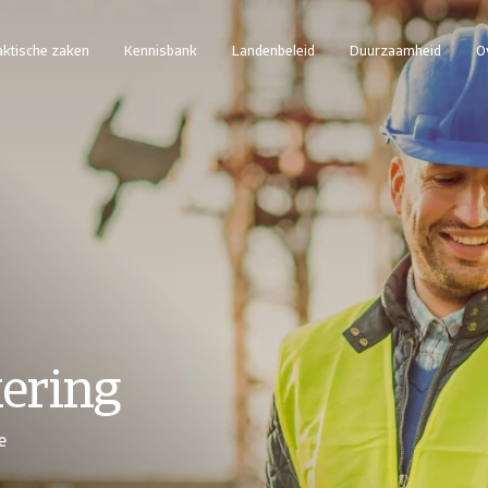
aktische zaken
Kennisbank
Landenbeleid
Duurzaamheid
O
ering
e