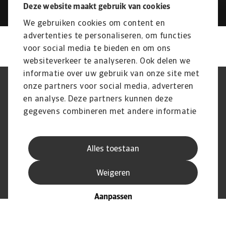
Deze website maakt gebruik van cookies
Rapport
We gebruiken cookies om content en
advertenties te personaliseren, om functies
voor social media te bieden en om ons
websiteverkeer te analyseren. Ook delen we
informatie over uw gebruik van onze site met
onze partners voor social media, adverteren
Phishing en Security
Privacyverklaring
Cookie Informatie
Feedback en klachten
en analyse. Deze partners kunnen deze
Juridische informatie
Supplier information
gegevens combineren met andere informatie
AVG
die u aan ze heeft verstrekt of die ze hebben
verzameld op basis van uw gebruik van hun
Alles toestaan
services.
© Atradius N.V.
Atradius Dutch State Business handelt in
Weigeren
2004 - 2026
opdracht van de Nederlandse overheid
Aanpassen