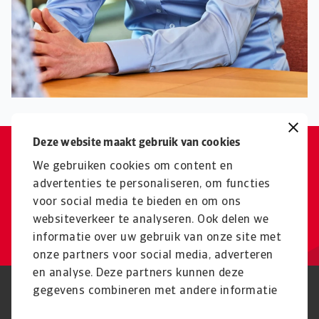
Deze website maakt gebruik van cookies
Als je het niet eenvoudig kunt
We gebruiken cookies om content en
uitleggen, begrijp je het niet goed
advertenties te personaliseren, om functies
voor social media te bieden en om ons
genoeg.
websiteverkeer te analyseren. Ook delen we
Theo Smid
informatie over uw gebruik van onze site met
onze partners voor social media, adverteren
en analyse. Deze partners kunnen deze
gegevens combineren met andere informatie
Phishing en Security
Privacyverklaring
die u aan ze heeft verstrekt of die ze hebben
Cookie Informatie
Feedback en klachten