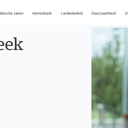
aktische zaken
Kennisbank
Landenbeleid
Duurzaamheid
O
eek