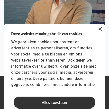
Deze website maakt gebruik van cookies
We gebruiken cookies om content en
advertenties te personaliseren, om functies
voor social media te bieden en om ons
websiteverkeer te analyseren. Ook delen we
informatie over uw gebruik van onze site met
onze partners voor social media, adverteren
en analyse. Deze partners kunnen deze
gegevens combineren met andere informatie
Phishing en Security
Privacyverklaring
die u aan ze heeft verstrekt of die ze hebben
Cookie Informatie
Feedback en klachten
Juridische informatie
Supplier information
verzameld op basis van uw gebruik van hun
AVG
Alles toestaan
services.