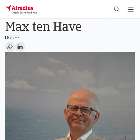
Export Credit Specialist
SME's & New Business
Max ten Have
DGGF?