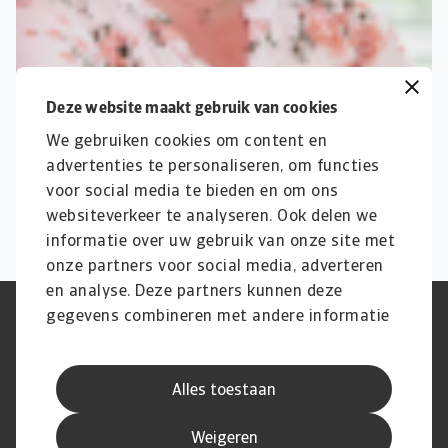
Deze website maakt gebruik van cookies
We gebruiken cookies om content en
advertenties te personaliseren, om functies
voor social media te bieden en om ons
websiteverkeer te analyseren. Ook delen we
informatie over uw gebruik van onze site met
onze partners voor social media, adverteren
en analyse. Deze partners kunnen deze
gegevens combineren met andere informatie
Phishing en Security
Privacyverklaring
die u aan ze heeft verstrekt of die ze hebben
Cookie Informatie
Feedback en klachten
Juridische informatie
Supplier information
verzameld op basis van uw gebruik van hun
AVG
Alles toestaan
services.
Weigeren