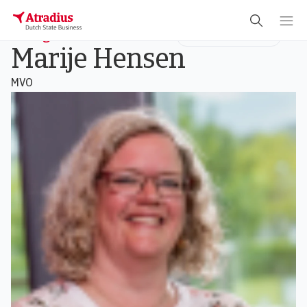
Manager E&S advisors team
Environmental & Social
Marije Hensen
MVO