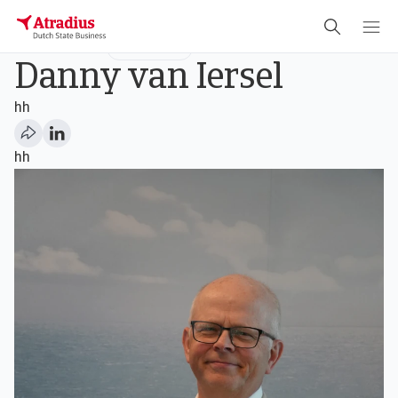
Underwriter
new business
Danny van Iersel
hh
hh