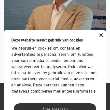
Deze website maakt gebruik van cookies
We gebruiken cookies om content en
advertenties te personaliseren, om functies
voor social media te bieden en om ons
websiteverkeer te analyseren. Ook delen we
informatie over uw gebruik van onze site met
onze partners voor social media, adverteren
en analyse. Deze partners kunnen deze
gegevens combineren met andere informatie
Phishing en Security
Privacyverklaring
die u aan ze heeft verstrekt of die ze hebben
Cookie Informatie
Feedback en klachten
Juridische informatie
Supplier information
verzameld op basis van uw gebruik van hun
AVG
Alles toestaan