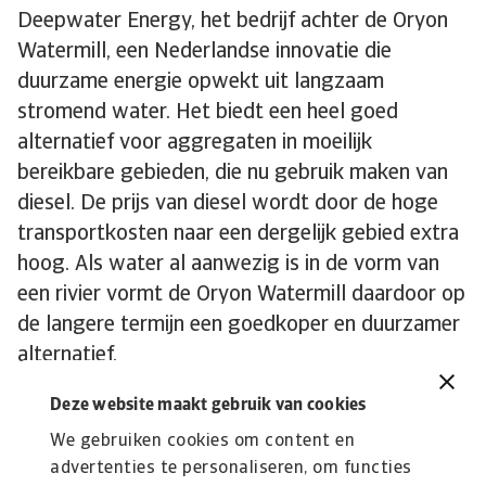
Deepwater Energy, het bedrijf achter de Oryon
Watermill, een Nederlandse innovatie die
duurzame energie opwekt uit langzaam
stromend water. Het biedt een heel goed
alternatief voor aggregaten in moeilijk
bereikbare gebieden, die nu gebruik maken van
diesel. De prijs van diesel wordt door de hoge
transportkosten naar een dergelijk gebied extra
hoog. Als water al aanwezig is in de vorm van
een rivier vormt de Oryon Watermill daardoor op
de langere termijn een goedkoper en duurzamer
alternatief.
Daarnaast heeft Pasman in 2014 een smart off
Deze website maakt gebruik van cookies
grid energy systeem ontwikkeld. Hipersense is
We gebruiken cookies om content en
een slim energiesysteem dat off grid
advertenties te personaliseren, om functies
oplossingen biedt voor slimme opwek, verbruik