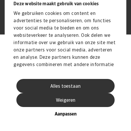
Deze website maakt gebruik van cookies
We gebruiken cookies om content en
© Atradius N.V.
Atradius Dutch State Business handelt in
advertenties te personaliseren, om functies
2004 - 2026
opdracht van de Nederlandse overheid
voor social media te bieden en om ons
websiteverkeer te analyseren. Ook delen we
informatie over uw gebruik van onze site met
onze partners voor social media, adverteren
en analyse. Deze partners kunnen deze
gegevens combineren met andere informatie
die u aan ze heeft verstrekt of die ze hebben
verzameld op basis van uw gebruik van hun
Alles toestaan
services.
Weigeren
Aanpassen