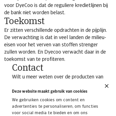
voor DyeCoo is dat de reguliere kredietlijnen bij
de bank niet worden belast.
Toekomst
Er zitten verschillende opdrachten in de pijplijn.
De verwachting is dat in veel landen de milieu-
eisen voor het verven van stoffen strenger
zullen worden. En Dyecoo verwacht daar in de
toekomst van te profiteren.
Contact
Wilt u meer weten over de producten van
Atradius Dutch State Business en
hoe deze de groei van uw onderneming
Deze website maakt gebruik van cookies
kunnen ondersteunen?
We gebruiken cookies om content en
advertenties te personaliseren, om functies
Bekijk onze product pagina
voor social media te bieden en om ons