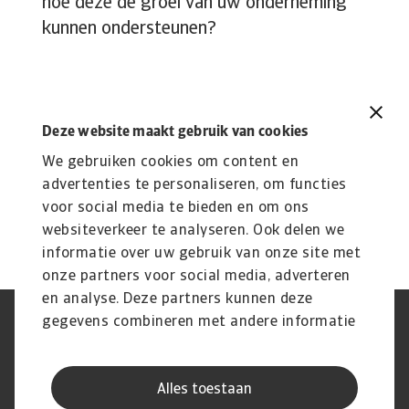
hoe deze de groei van uw onderneming
kunnen ondersteunen?
Deze website maakt gebruik van cookies
Bekijk onze
product pagina
We gebruiken cookies om content en
advertenties te personaliseren, om functies
voor social media te bieden en om ons
websiteverkeer te analyseren. Ook delen we
informatie over uw gebruik van onze site met
onze partners voor social media, adverteren
en analyse. Deze partners kunnen deze
gegevens combineren met andere informatie
Phishing en Security
Privacyverklaring
die u aan ze heeft verstrekt of die ze hebben
Cookie Informatie
Feedback en klachten
Juridische informatie
Supplier information
verzameld op basis van uw gebruik van hun
AVG
Alles toestaan
services.