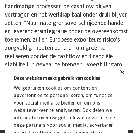
handmatige processen de cashflow blijven
vertragen en het werkkapitaal onder druk blijven
zetten. “Naarmate grensoverschrijdende handel
en leveranciersintegratie onder de overeenkomst
toenemen, zullen Europese exporteurs risico's
zorgvuldig moeten beheren om groei te
realiseren zonder de cashflow en financiële
stabiliteit in gevaar te brengen”, voegt Ungaro
toe.
Deze website maakt gebruik van cookies
Neem contact met ons op om te ontdekken hoe
We gebruiken cookies om content en
u uw eigen kredietrisicostrategie kunt
advertenties te personaliseren, om functies
versterken en hoe wij
u kunnen helpen
om
voor social media te bieden en om ons
voorop te blijven lopen.
websiteverkeer te analyseren. Ook delen we
informatie over uw gebruik van onze site met
onze partners voor social media, adverteren