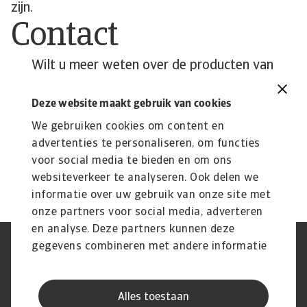
zijn.
Contact
Wilt u meer weten over de producten van
Atradius Dutch State Business en
hoe deze de groei van uw onderneming
Deze website maakt gebruik van cookies
kunnen ondersteunen?
We gebruiken cookies om content en
advertenties te personaliseren, om functies
Bekijke onze product pagina
voor social media te bieden en om ons
websiteverkeer te analyseren. Ook delen we
informatie over uw gebruik van onze site met
onze partners voor social media, adverteren
en analyse. Deze partners kunnen deze
gegevens combineren met andere informatie
Phishing en Security
Privacyverklaring
die u aan ze heeft verstrekt of die ze hebben
Cookie Informatie
Feedback en klachten
Juridische informatie
Supplier information
verzameld op basis van uw gebruik van hun
AVG
Alles toestaan
services.