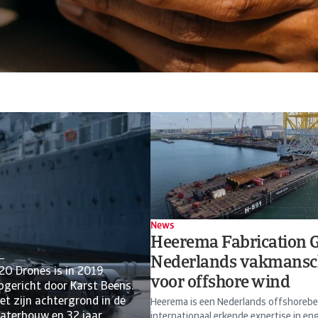
News
Heerema Fabrication 
Nederlands vakman­s
2O Drones is in 2019
voor offshore wind
pgericht door Karst Beens.
et zijn achtergrond in de
Heerema is een Nederlands offshorebe
aterbouw en 32 jaar
internationaal erkende expertise in eng