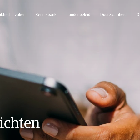
aktische zaken
Kennisbank
Landenbeleid
Duurzaamheid
O
ichten
s