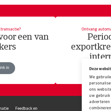
ttransactie?
Ontvang automat
 voor een van
Perio
kers
exportkre
inter
ink in
Deze websit
We gebruik
personalise
ons website
uw gebruik 
adverteren
combineren 
matie
Feedback en