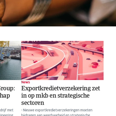
News
Group:
Exportkredietverzekering zet
chap
in op mkb en strategische
sectoren
drijf met
• Nieuwe exportkredietverzekeringen moeten
ineering,
bijdragen aan weerbaarheid en strategische