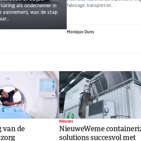
rvaring als ondernemer in
fabricage, transport en...
e aannemerij, was de stap
ar...
Monique Duns
Nieuws
g van de
NieuweWeme containeri
szorg
solutions succesvol met