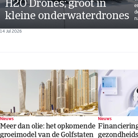
H2O Drones; groot in
e
d
kleine onderwaterdrones
na
14 Jul 2026
Nieuws
Nieuws
Meer dan olie: het opkomende
Financierin
groeimodel van de Golfstaten
gezondheid