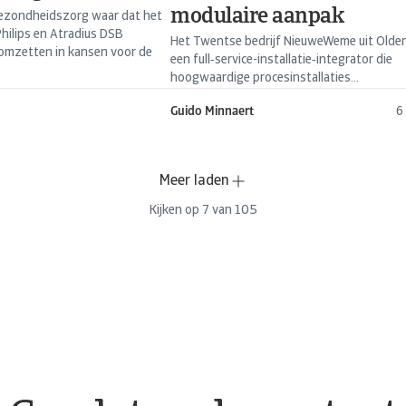
modulaire aanpak
gezondheidszorg waar dat het
Philips en Atradius DSB
Het Twentse bedrijf NieuweWeme uit Olden
 omzetten in kansen voor de
een full‑service-installatie‑integrator die
hoogwaardige procesinstallaties...
Guido Minnaert
6
Meer laden
Kijken op
7
van
105