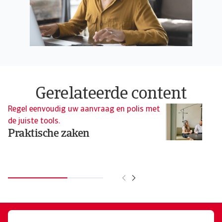
Gerelateerde content
Regel eenvoudig uw aanvraag en polis met
Vo
de juiste tools.
kr
Praktische zaken
L
On
vo